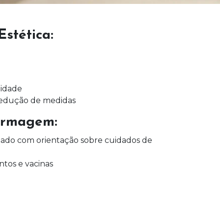
stética:
-idade
 redução de medidas
ermagem:
ado com orientação sobre cuidados de
tos e vacinas
dições de saúde específicas