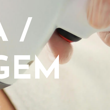
 /
GEM