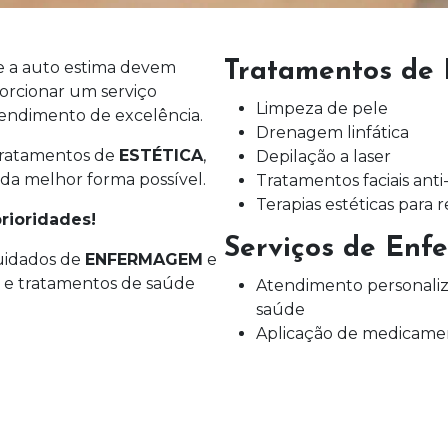
e a auto estima devem
Tratamentos de E
porcionar um serviço
Limpeza de pele
tendimento de excelência.
Drenagem linfática
s tratamentos de
ESTÉTICA
,
Depilação a laser
s da melhor forma possível.
Tratamentos faciais anti
Terapias estéticas para
rioridades!
Serviços de Enf
cuidados de
ENFERMAGEM
e
 e tratamentos de saúde
Atendimento personaliz
saúde
Aplicação de medicamen
Cuidados pós cirúrgicos
Acompanhamento de con